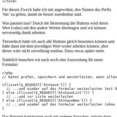
</form>
Für diesen Zweck habe ich mir angewöhnt, den Namen das Prefix
‘btn’ zu geben, damit sie besser zuordenbar sind.
Was passiert nun? Durch die Benennung der Buttons wird deren
Wert (value) mit den andere Werten übertragen und wir können
serverseitig damit arbeiten.
Theoretisch hätte ich auch alle Buttons gleich benennen können und
hätte dann mit dem jeweiligen Wert weiter arbeiten können, aber
dieser wäre nicht zuverlässig nutzbar. Dazu etwas später mehr.
Natürlich brauchen wir auch noch eine Auswertung für unser
Formular:
<?php

// Daten prüfen, speichern und weiterleiten, wenn alles
if(isset($_REQUEST['btnSave'])) {

  // ...und wieder auf das Formular weiterleiten (mit D
} else if(isset($_REQUEST['btnSaveList'])) {

  // ...und zur Liste weiterleiten

} else if(isset($_REQUEST['btnSaveNew'])) {

  // ...und wieder auf das Formular weiterleiten (ohne 
}
Das Beispiel funktioniert auch mit anderen Sprachen, müsste dann