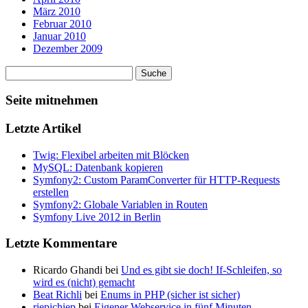
März 2010
Februar 2010
Januar 2010
Dezember 2009
Seite mitnehmen
Letzte Artikel
Twig: Flexibel arbeiten mit Blöcken
MySQL: Datenbank kopieren
Symfony2: Custom ParamConverter für HTTP-Requests
erstellen
Symfony2: Globale Variablen in Routen
Symfony Live 2012 in Berlin
Letzte Kommentare
Ricardo Ghandi bei
Und es gibt sie doch! If-Schleifen, so
wird es (nicht) gemacht
Beat Richli
bei
Enums in PHP (sicher ist sicher)
riepichiep
bei
Eigener Webservice in fünf Minuten