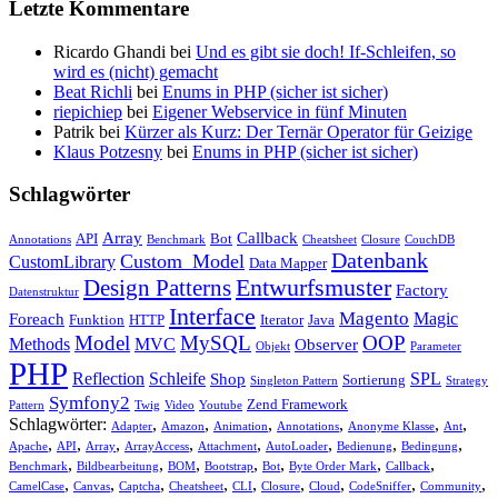
Letzte Kommentare
Ricardo Ghandi bei
Und es gibt sie doch! If-Schleifen, so
wird es (nicht) gemacht
Beat Richli
bei
Enums in PHP (sicher ist sicher)
riepichiep
bei
Eigener Webservice in fünf Minuten
Patrik bei
Kürzer als Kurz: Der Ternär Operator für Geizige
Klaus Potzesny
bei
Enums in PHP (sicher ist sicher)
Schlagwörter
Array
Callback
API
Bot
Annotations
Benchmark
Cheatsheet
Closure
CouchDB
Datenbank
Custom_Model
CustomLibrary
Data Mapper
Entwurfsmuster
Design Patterns
Factory
Datenstruktur
Interface
Magento
Magic
Foreach
Funktion
HTTP
Iterator
Java
Model
MySQL
OOP
Methods
MVC
Observer
Objekt
Parameter
PHP
Reflection
Schleife
SPL
Shop
Sortierung
Singleton Pattern
Strategy
Symfony2
Zend Framework
Pattern
Twig
Video
Youtube
Schlagwörter:
,
,
,
,
,
,
Adapter
Amazon
Animation
Annotations
Anonyme Klasse
Ant
,
,
,
,
,
,
,
,
Apache
API
Array
ArrayAccess
Attachment
AutoLoader
Bedienung
Bedingung
,
,
,
,
,
,
,
Benchmark
Bildbearbeitung
BOM
Bootstrap
Bot
Byte Order Mark
Callback
,
,
,
,
,
,
,
,
,
CamelCase
Canvas
Captcha
Cheatsheet
CLI
Closure
Cloud
CodeSniffer
Community