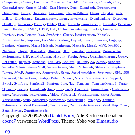
,
,
,
,
,
,
,
,
Comparator
Contest
Controller
Converter
CouchDB
Countable
Cronjob
CSV
,
,
,
,
,
,
CustomLibrary
Custom_Model
Data Mapper
Datei
Datenbank
Datenstruktur
,
,
,
,
,
,
,
,
Datentypen
Dating
Decorator
Dekorierer
Design Patterns
Dump
Duplikat
each
,
,
,
,
,
,
Eclipse
Entwicklung
Entwurfsmuster
Enum
Erweiterung
Eventhandling
Exception-
,
,
,
,
,
,
,
,
,
Handling
Extension
Factory
Fehler
Flash
Foreach
Formatierung
Formular
Funktion
,
,
,
,
,
,
,
,
,
Futon
Header
HTML5
HTTP
IDE
If
Implementierung
InnoDB
Interceptor
,
,
,
,
,
,
,
,
Interface
isset
Iterator
Java
JavaScript
jQuery
Konfiguration
Konsole
,
,
,
,
,
,
,
Kontrollstruktur
kopieren
Late Static Binding
Layout
Linux
Listeners
Logging
,
,
,
,
,
,
,
,
Löschen
Magento
Magic Methods
Marketing
Methode
Model
MVC
MySQL
,
,
,
,
,
,
,
,
NetBeans
Objekt
Observable
Observer
OOP
Operator
Parameter
Partnersuche
,
,
,
,
,
,
,
,
Performance
PHP
phpMyAdmin
PHPUnit
Plugin
Proxy
Qualitätssicherung
Query
,
,
,
,
,
,
,
,
,
Reflection
Request
Response
Rest-API
Rockstar
Routing
S3
Samba
Scheifen
,
,
,
,
,
,
,
Schleife
Schutz
Secure Shell
Selbstreferenz
Shop
Sicherheit
Sicherung
Singleton
,
,
,
,
,
,
,
,
,
Pattern
SOAP
Sortierung
Sourcecode
Spam
Speicherproblem
Spickzettel
SPL
SSH
,
,
,
,
,
,
,
Statement
Stellvertreter
Strategy Pattern
Stream
String
Sun VirtualBox
Support
,
,
,
,
,
,
,
Switch
Symfony
Symfony2
Symfony Live
Tag
Template
Template Method
Ternär
,
,
,
,
,
,
,
,
,
Operator
Testing
Thumbnail
Tool
Tour
Twig
Type-Cast
Umwandlung
Underscore
,
,
,
,
,
,
,
unset
Vererbung
Verzweigung
Video
Videospiel
Virtualisierung
Visitor Pattern
,
,
,
,
,
,
,
Vorschaubild
walk
Webserver
Webservice
Weiterleitung
Wrapper
Youtube
,
,
,
,
,
Zeitsteuerung
Zend Framework
Zend_Cloud
Zend_CodeGenerator
Zend_Http_Client
,
Zend_Service
Zugriffsmethode
Copyright © 2009-2026
Daniel Barty
, Alle Rechte vorbehalten.
ebene7
verwendet
WordPress
, Theme: Yoko von
Elmastudio
Top