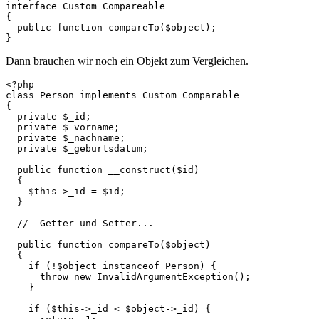
interface Custom_Compareable

{

  public function compareTo($object);

}
Dann brauchen wir noch ein Objekt zum Vergleichen.
<?php

class Person implements Custom_Comparable

{

  private $_id;

  private $_vorname;

  private $_nachname;

  private $_geburtsdatum;

  public function __construct($id)

  {

    $this->_id = $id;

  }

  //  Getter und Setter...

  public function compareTo($object)

  {

    if (!$object instanceof Person) {

      throw new InvalidArgumentException();

    }

    if ($this->_id < $object->_id) {
