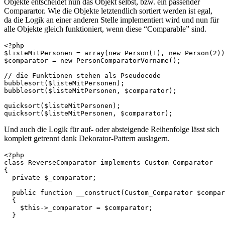
Objekte entscheidet nun das Objekt selbst, bzw. ein passender
Comparartor. Wie die Objekte letztendlich sortiert werden ist egal,
da die Logik an einer anderen Stelle implementiert wird und nun für
alle Objekte gleich funktioniert, wenn diese “Comparable” sind.
<?php

$listeMitPersonen = array(new Person(1), new Person(2))
$comparator = new PersonComparatorVorname();

// die Funktionen stehen als Pseudocode

bubblesort($listeMitPersonen);

bubblesort($listeMitPersonen, $comparator);

quicksort($listeMitPersonen);

quicksort($listeMitPersonen, $comparator);
Und auch die Logik für auf- oder absteigende Reihenfolge lässt sich
komplett getrennt dank Dekorator-Pattern auslagern.
<?php

class ReverseComparator implements Custom_Comparator

{

  private $_comparator;

  public function __construct(Custom_Comparator $compar
  {

    $this->_comparator = $comparator;

  }
