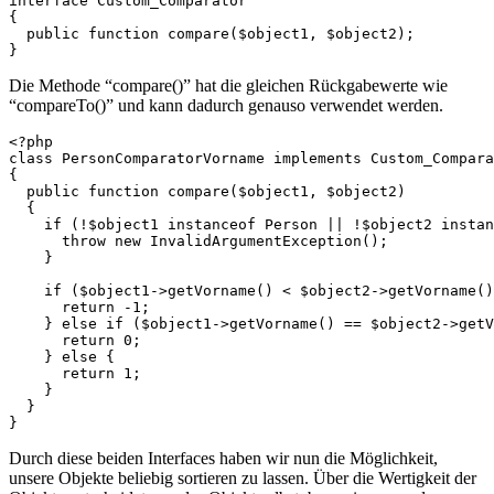
interface Custom_Comparator

{

  public function compare($object1, $object2);

}
Die Methode “compare()” hat die gleichen Rückgabewerte wie
“compareTo()” und kann dadurch genauso verwendet werden.
<?php

class PersonComparatorVorname implements Custom_Compara
{

  public function compare($object1, $object2)

  {

    if (!$object1 instanceof Person || !$object2 instan
      throw new InvalidArgumentException();

    }

    if ($object1->getVorname() < $object2->getVorname()
      return -1;

    } else if ($object1->getVorname() == $object2->getV
      return 0;

    } else {

      return 1;

    }

  }

}
Durch diese beiden Interfaces haben wir nun die Möglichkeit,
unsere Objekte beliebig sortieren zu lassen. Über die Wertigkeit der