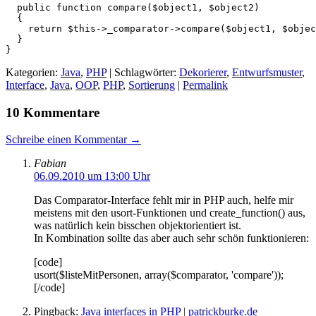
  public function compare($object1, $object2)

  {

    return $this->_comparator->compare($object1, $objec
  }

}
Kategorien:
Java
,
PHP
| Schlagwörter:
Dekorierer
,
Entwurfsmuster
,
Interface
,
Java
,
OOP
,
PHP
,
Sortierung
|
Permalink
10 Kommentare
Schreibe einen Kommentar →
Fabian
06.09.2010 um 13:00 Uhr
Das Comparator-Interface fehlt mir in PHP auch, helfe mir
meistens mit den usort-Funktionen und create_function() aus,
was natürlich kein bisschen objektorientiert ist.
In Kombination sollte das aber auch sehr schön funktionieren:
[code]
usort($listeMitPersonen, array($comparator, 'compare'));
[/code]
Pingback:
Java interfaces in PHP | patrickburke.de