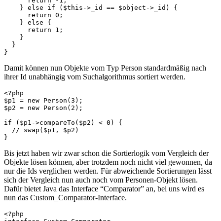
      return -1;

    } else if ($this->_id == $object->_id) {

      return 0;

    } else {

      return 1;

    }

  }

}
Damit können nun Objekte vom Typ Person standardmäßig nach
ihrer Id unabhängig vom Suchalgorithmus sortiert werden.
<?php

$p1 = new Person(3);

$p2 = new Person(2);

if ($p1->compareTo($p2) < 0) {

  // swap($p1, $p2)

}
Bis jetzt haben wir zwar schon die Sortierlogik vom Vergleich der
Objekte lösen können, aber trotzdem noch nicht viel gewonnen, da
nur die Ids verglichen werden. Für abweichende Sortierungen lässt
sich der Vergleich nun auch noch vom Personen-Objekt lösen.
Dafür bietet Java das Interface “Comparator” an, bei uns wird es
nun das Custom_Comparator-Interface.
<?php
