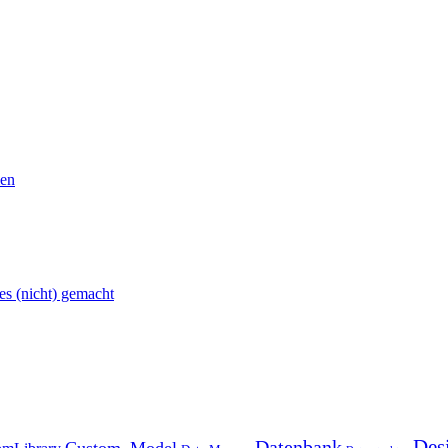
len
 es (nicht) gemacht
Des
Datenbank