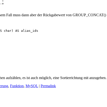
 |

-+

n diesem Fall muss dann aber der Rückgabewert von GROUP_CONCAT() ge
S char) AS alias_ids

chen aufzählen, es ist auch möglich, eine Sortierrichtung mit anzuge
erung
,
Funktion
,
MySQL
|
Permalink