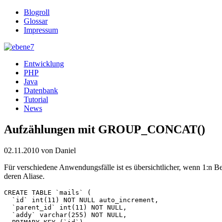
Blogroll
Glossar
Impressum
Entwicklung
PHP
Java
Datenbank
Tutorial
News
Aufzählungen mit GROUP_CONCAT()
02.11.2010
von Daniel
Für verschiedene Anwendungsfälle ist es übersichtlicher, wenn 1:n B
deren Aliase.
CREATE TABLE `mails` (

  `id` int(11) NOT NULL auto_increment,

  `parent_id` int(11) NOT NULL,

  `addy` varchar(255) NOT NULL,
