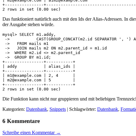
| m2@example.com | a1m2@example.com                    
+----------------+-------------------------------------
Das funktioniert natürlich auch mit den Ids der Alias-Adressen. I
der Ausgabe stehen würde.
mysql> SELECT m1.addy,

 ->           CAST(GROUP_CONCAT(m2.id SEPARATOR ', ') A
 ->   FROM mails m1

 ->   JOIN mails m2 ON m2.parent_id = m1.id

 ->  WHERE m2.id <> m2.parent_id

 ->  GROUP BY m1.id;

+----------------+-----------+

| addy           | alias_ids |

+----------------+-----------+

| m1@example.com | 2, 4      |

| m2@example.com | 5         |

+----------------+-----------+

Die Funktion kann nicht nur gruppieren und mit beliebigen Trennzei
Kategorien:
Datenbank
,
Snippets
| Schlagwörter:
Datenbank
,
Formati
6 Kommentare
Schreibe einen Kommentar →