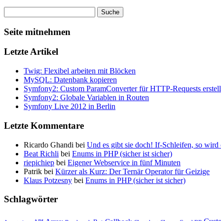
Seite mitnehmen
Letzte Artikel
Twig: Flexibel arbeiten mit Blöcken
MySQL: Datenbank kopieren
Symfony2: Custom ParamConverter für HTTP-Requests erstel
Symfony2: Globale Variablen in Routen
Symfony Live 2012 in Berlin
Letzte Kommentare
Ricardo Ghandi bei
Und es gibt sie doch! If-Schleifen, so wird
Beat Richli
bei
Enums in PHP (sicher ist sicher)
riepichiep
bei
Eigener Webservice in fünf Minuten
Patrik bei
Kürzer als Kurz: Der Ternär Operator für Geizige
Klaus Potzesny
bei
Enums in PHP (sicher ist sicher)
Schlagwörter