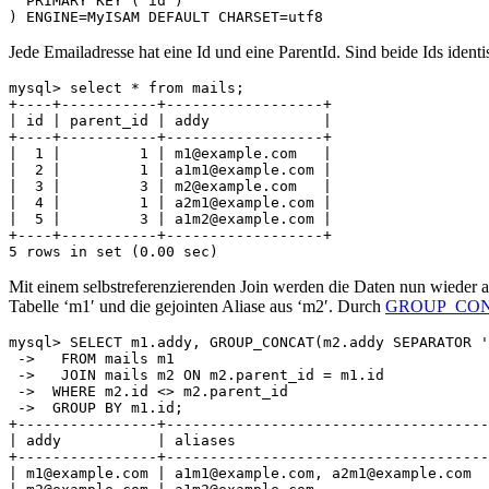
  PRIMARY KEY (`id`)

) ENGINE=MyISAM DEFAULT CHARSET=utf8
Jede Emailadresse hat eine Id und eine ParentId. Sind beide Ids identis
mysql> select * from mails;

+----+-----------+------------------+

| id | parent_id | addy             |

+----+-----------+------------------+

|  1 |         1 | m1@example.com   |

|  2 |         1 | a1m1@example.com |

|  3 |         3 | m2@example.com   |

|  4 |         1 | a2m1@example.com |

|  5 |         3 | a1m2@example.com |

+----+-----------+------------------+

Mit einem selbstreferenzierenden Join werden die Daten nun wieder au
Tabelle ‘m1′ und die gejointen Aliase aus ‘m2′. Durch
GROUP_CON
mysql> SELECT m1.addy, GROUP_CONCAT(m2.addy SEPARATOR '
 ->   FROM mails m1

 ->   JOIN mails m2 ON m2.parent_id = m1.id

 ->  WHERE m2.id <> m2.parent_id

 ->  GROUP BY m1.id;

+----------------+-------------------------------------
| addy           | aliases                             
+----------------+-------------------------------------
| m1@example.com | a1m1@example.com, a2m1@example.com  