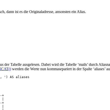
ch, dann ist es die Originaladresse, ansonsten ein Alias.
s der Tabelle ausgelesen. Dabei wird die Tabelle ‘mails’ durch Aliasna
CAT()
werden die Werte nun kommasepariert in der Spalte ‘aliases’ a
, ') AS aliases

-+

 |

-+

 |
