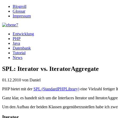
Blogroll
Glossar
Impressum
Entwicklung
PHP
Java
Datenbank
Tutorial
News
SPL: Iterator vs. IteratorAggregate
01.12.2010
von Daniel
PHP bietet mit der
SPL (StandardPHPLibrary)
eine Vielzahl fertiger 
Ganz klar, es handelt sich um die Interfaces Iterator und IteratorAggr
Um den Aufbau der beiden Klassen gegenüberzustellen habe ich zwei e
Iterator