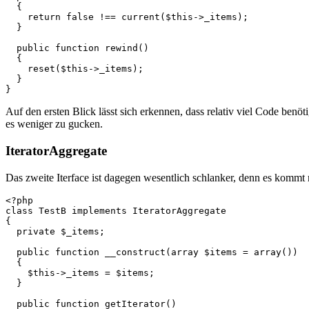
  {

    return false !== current($this->_items);

  }

  public function rewind()

  {

    reset($this->_items);

  }

}
Auf den ersten Blick lässt sich erkennen, dass relativ viel Code ben
es weniger zu gucken.
IteratorAggregate
Das zweite Iterface ist dagegen wesentlich schlanker, denn es kommt
<?php

class TestB implements IteratorAggregate

{

  private $_items;

  public function __construct(array $items = array())

  {

    $this->_items = $items;

  }

  public function getIterator()
