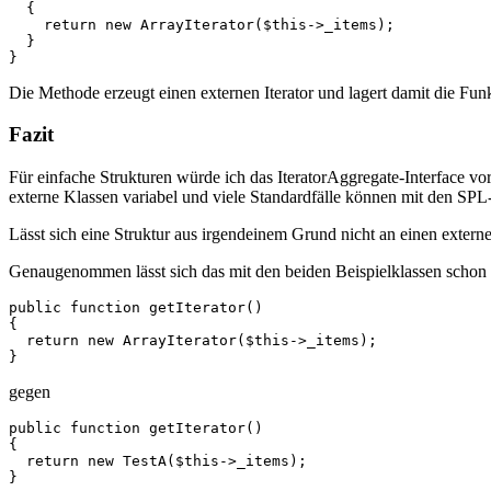
  {

    return new ArrayIterator($this->_items);

  }

}
Die Methode erzeugt einen externen Iterator und lagert damit die Funkt
Fazit
Für einfache Strukturen würde ich das IteratorAggregate-Interface vor
externe Klassen variabel und viele Standardfälle können mit den SP
Lässt sich eine Struktur aus irgendeinem Grund nicht an einen externe
Genaugenommen lässt sich das mit den beiden Beispielklassen schon g
public function getIterator()

{

  return new ArrayIterator($this->_items);

}
gegen
public function getIterator()

{

  return new TestA($this->_items);

}