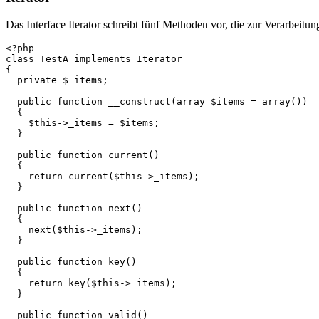
Das Interface Iterator schreibt fünf Methoden vor, die zur Verarbeitu
<?php

class TestA implements Iterator

{

  private $_items;

  public function __construct(array $items = array())

  {

    $this->_items = $items;

  }

  public function current()

  {

    return current($this->_items);

  }

  public function next()

  {

    next($this->_items);

  }

  public function key()

  {

    return key($this->_items);

  }

  public function valid()
