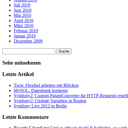
Juli 2010
Juni 2010
Mai 2010
April 2010
März 2010
Februar 2010
Januar 2010
Dezember 2009
Seite mitnehmen
Letzte Artikel
Twig: Flexibel arbeiten mit Blöcken
MySQL: Datenbank kopieren
Symfony2: Custom ParamConverter für HTTP-Requests erstel
Symfony2: Globale Variablen in Routen
Symfony Live 2012 in Berlin
Letzte Kommentare
Ricardo Ghandi bei
Und es gibt sie doch! If-Schleifen, so wird