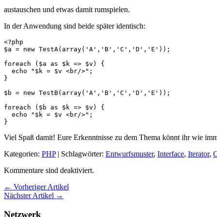
austauschen und etwas damit rumspielen.
In der Anwendung sind beide später identisch:
<?php

$a = new TestA(array('A','B','C','D','E'));

foreach ($a as $k => $v) {

  echo "$k = $v <br/>";

}

$b = new TestB(array('A','B','C','D','E'));

foreach ($b as $k => $v) {

  echo "$k = $v <br/>";

}
Viel Spaß damit! Eure Erkenntnisse zu dem Thema könnt ihr wie i
Kategorien:
PHP
| Schlagwörter:
Entwurfsmuster
,
Interface
,
Iterator
,
Kommentare sind deaktiviert.
← Vorheriger Artikel
Nächster Artikel →
Netzwerk