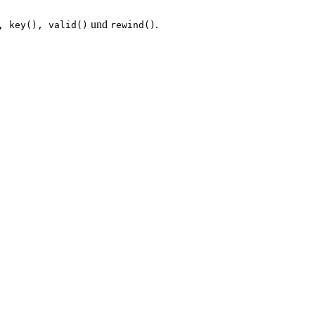
und
.
, key(), valid()
rewind()