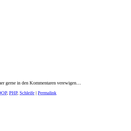
mmer gerne in den Kommentaren verewigen…
OOP
,
PHP
,
Schleife
|
Permalink