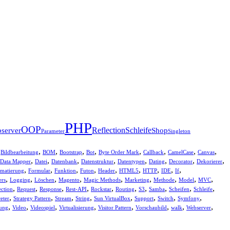
PHP
OOP
Reflection
Schleife
server
Shop
Parameter
Singleton
,
,
,
,
,
,
,
,
,
Bildbearbeitung
BOM
Bootstrap
Bot
Byte Order Mark
Callback
CamelCase
Canvas
,
,
,
,
,
,
,
,
Data Mapper
Datei
Datenbank
Datenstruktur
Datentypen
Dating
Decorator
Dekorierer
,
,
,
,
,
,
,
,
,
matierung
Formular
Funktion
Futon
Header
HTML5
HTTP
IDE
If
,
,
,
,
,
,
,
,
,
ers
Logging
Löschen
Magento
Magic Methods
Marketing
Methode
Model
MVC
,
,
,
,
,
,
,
,
,
,
ection
Request
Response
Rest-API
Rockstar
Routing
S3
Samba
Scheifen
Schleife
,
,
,
,
,
,
,
,
reter
Strategy Pattern
Stream
String
Sun VirtualBox
Support
Switch
Symfony
,
,
,
,
,
,
,
,
ung
Video
Videospiel
Virtualisierung
Visitor Pattern
Vorschaubild
walk
Webserver