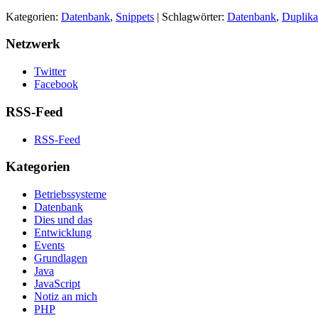
Kategorien:
Datenbank
,
Snippets
| Schlagwörter:
Datenbank
,
Duplika
Netzwerk
Twitter
Facebook
RSS-Feed
RSS-Feed
Kategorien
Betriebssysteme
Datenbank
Dies und das
Entwicklung
Events
Grundlagen
Java
JavaScript
Notiz an mich
PHP