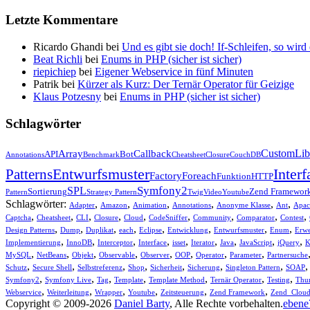
Letzte Kommentare
Ricardo Ghandi bei
Und es gibt sie doch! If-Schleifen, so wird
Beat Richli
bei
Enums in PHP (sicher ist sicher)
riepichiep
bei
Eigener Webservice in fünf Minuten
Patrik bei
Kürzer als Kurz: Der Ternär Operator für Geizige
Klaus Potzesny
bei
Enums in PHP (sicher ist sicher)
Schlagwörter
CustomLib
Array
Callback
API
Bot
Annotations
Benchmark
Cheatsheet
Closure
CouchDB
Entwurfsmuster
Interf
Patterns
Factory
Foreach
Funktion
HTTP
Symfony2
SPL
Sortierung
Zend Framewor
Pattern
Strategy Pattern
Twig
Video
Youtube
Schlagwörter:
,
,
,
,
,
,
Adapter
Amazon
Animation
Annotations
Anonyme Klasse
Ant
Apac
,
,
,
,
,
,
,
,
,
Captcha
Cheatsheet
CLI
Closure
Cloud
CodeSniffer
Community
Comparator
Contest
,
,
,
,
,
,
,
,
Design Patterns
Dump
Duplikat
each
Eclipse
Entwicklung
Entwurfsmuster
Enum
Erwe
,
,
,
,
,
,
,
,
,
Implementierung
InnoDB
Interceptor
Interface
isset
Iterator
Java
JavaScript
jQuery
K
,
,
,
,
,
,
,
,
MySQL
NetBeans
Objekt
Observable
Observer
OOP
Operator
Parameter
Partnersuche
,
,
,
,
,
,
,
Schutz
Secure Shell
Selbstreferenz
Shop
Sicherheit
Sicherung
Singleton Pattern
SOAP
,
,
,
,
,
,
,
Symfony2
Symfony Live
Tag
Template
Template Method
Ternär Operator
Testing
Thu
,
,
,
,
,
,
Webservice
Weiterleitung
Wrapper
Youtube
Zeitsteuerung
Zend Framework
Zend_Clou
Copyright © 2009-2026
Daniel Barty
, Alle Rechte vorbehalten.
ebene