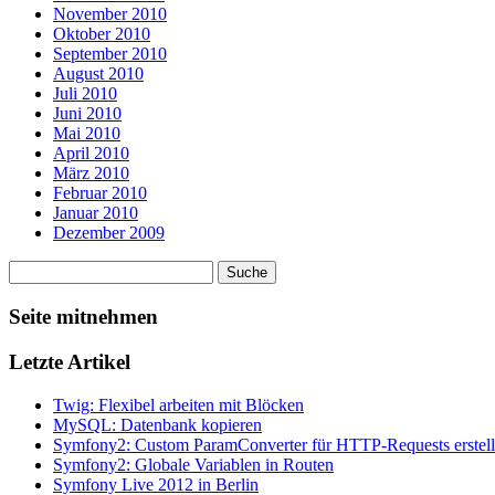
November 2010
Oktober 2010
September 2010
August 2010
Juli 2010
Juni 2010
Mai 2010
April 2010
März 2010
Februar 2010
Januar 2010
Dezember 2009
Seite mitnehmen
Letzte Artikel
Twig: Flexibel arbeiten mit Blöcken
MySQL: Datenbank kopieren
Symfony2: Custom ParamConverter für HTTP-Requests erstel
Symfony2: Globale Variablen in Routen
Symfony Live 2012 in Berlin