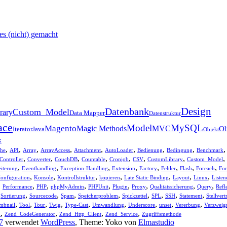
 es (nicht) gemacht
Design
Datenbank
Custom_Model
rary
Data Mapper
Datenstruktur
ace
Model
MySQL
Magento
Magic Methods
MVC
Ob
Iterator
Java
Objekt
k
,
,
,
,
,
,
,
,
he
API
Array
ArrayAccess
Attachment
AutoLoader
Bedienung
Bedingung
Benchmark
,
,
,
,
,
,
,
,
Controller
Converter
CouchDB
Countable
Cronjob
CSV
CustomLibrary
Custom_Model
,
,
,
,
,
,
,
,
iterung
Eventhandling
Exception-Handling
Extension
Factory
Fehler
Flash
Foreach
For
,
,
,
,
,
,
,
onfiguration
Konsole
Kontrollstruktur
kopieren
Late Static Binding
Layout
Linux
Listen
,
,
,
,
,
,
,
,
,
Performance
PHP
phpMyAdmin
PHPUnit
Plugin
Proxy
Qualitätssicherung
Query
Refl
,
,
,
,
,
,
,
,
,
Sortierung
Sourcecode
Spam
Speicherproblem
Spickzettel
SPL
SSH
Statement
Stellvert
,
,
,
,
,
,
,
,
,
mbnail
Tool
Tour
Twig
Type-Cast
Umwandlung
Underscore
unset
Vererbung
Verzweig
,
,
,
,
d
Zend_CodeGenerator
Zend_Http_Client
Zend_Service
Zugriffsmethode
7
verwendet
WordPress
, Theme: Yoko von
Elmastudio