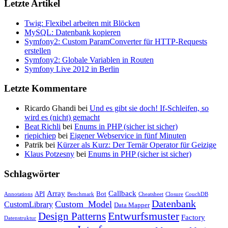
Letzte Artikel
Twig: Flexibel arbeiten mit Blöcken
MySQL: Datenbank kopieren
Symfony2: Custom ParamConverter für HTTP-Requests
erstellen
Symfony2: Globale Variablen in Routen
Symfony Live 2012 in Berlin
Letzte Kommentare
Ricardo Ghandi bei
Und es gibt sie doch! If-Schleifen, so
wird es (nicht) gemacht
Beat Richli
bei
Enums in PHP (sicher ist sicher)
riepichiep
bei
Eigener Webservice in fünf Minuten
Patrik bei
Kürzer als Kurz: Der Ternär Operator für Geizige
Klaus Potzesny
bei
Enums in PHP (sicher ist sicher)
Schlagwörter
Array
Callback
API
Bot
Annotations
Benchmark
Cheatsheet
Closure
CouchDB
Datenbank
Custom_Model
CustomLibrary
Data Mapper
Entwurfsmuster
Design Patterns
Factory
Datenstruktur