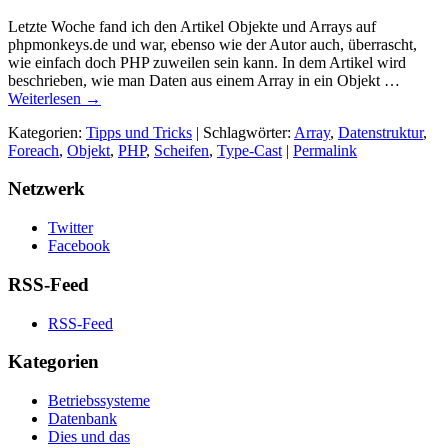
Letzte Woche fand ich den Artikel Objekte und Arrays auf
phpmonkeys.de und war, ebenso wie der Autor auch, überrascht,
wie einfach doch PHP zuweilen sein kann. In dem Artikel wird
beschrieben, wie man Daten aus einem Array in ein Objekt …
Weiterlesen
→
Kategorien:
Tipps und Tricks
| Schlagwörter:
Array
,
Datenstruktur
,
Foreach
,
Objekt
,
PHP
,
Scheifen
,
Type-Cast
|
Permalink
Netzwerk
Twitter
Facebook
RSS-Feed
RSS-Feed
Kategorien
Betriebssysteme
Datenbank
Dies und das