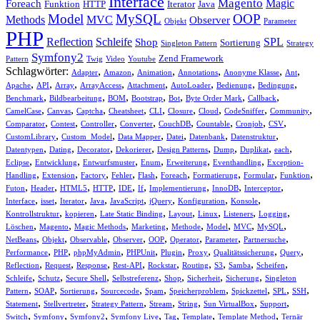
Interface
Magento
Magic
Foreach
Funktion
HTTP
Iterator
Java
Model
MySQL
OOP
Methods
MVC
Observer
Objekt
Parameter
PHP
Reflection
Schleife
SPL
Shop
Sortierung
Singleton Pattern
Strategy
Symfony2
Zend Framework
Pattern
Twig
Video
Youtube
Schlagwörter:
,
,
,
,
,
,
Adapter
Amazon
Animation
Annotations
Anonyme Klasse
Ant
,
,
,
,
,
,
,
,
Apache
API
Array
ArrayAccess
Attachment
AutoLoader
Bedienung
Bedingung
,
,
,
,
,
,
,
Benchmark
Bildbearbeitung
BOM
Bootstrap
Bot
Byte Order Mark
Callback
,
,
,
,
,
,
,
,
,
CamelCase
Canvas
Captcha
Cheatsheet
CLI
Closure
Cloud
CodeSniffer
Community
,
,
,
,
,
,
,
,
Comparator
Contest
Controller
Converter
CouchDB
Countable
Cronjob
CSV
,
,
,
,
,
,
CustomLibrary
Custom_Model
Data Mapper
Datei
Datenbank
Datenstruktur
,
,
,
,
,
,
,
,
Datentypen
Dating
Decorator
Dekorierer
Design Patterns
Dump
Duplikat
each
,
,
,
,
,
,
Eclipse
Entwicklung
Entwurfsmuster
Enum
Erweiterung
Eventhandling
Exception-
,
,
,
,
,
,
,
,
,
Handling
Extension
Factory
Fehler
Flash
Foreach
Formatierung
Formular
Funktion
,
,
,
,
,
,
,
,
,
Futon
Header
HTML5
HTTP
IDE
If
Implementierung
InnoDB
Interceptor
,
,
,
,
,
,
,
,
Interface
isset
Iterator
Java
JavaScript
jQuery
Konfiguration
Konsole
,
,
,
,
,
,
,
Kontrollstruktur
kopieren
Late Static Binding
Layout
Linux
Listeners
Logging
,
,
,
,
,
,
,
,
Löschen
Magento
Magic Methods
Marketing
Methode
Model
MVC
MySQL
,
,
,
,
,
,
,
,
NetBeans
Objekt
Observable
Observer
OOP
Operator
Parameter
Partnersuche
,
,
,
,
,
,
,
,
Performance
PHP
phpMyAdmin
PHPUnit
Plugin
Proxy
Qualitätssicherung
Query
,
,
,
,
,
,
,
,
,
Reflection
Request
Response
Rest-API
Rockstar
Routing
S3
Samba
Scheifen
,
,
,
,
,
,
,
Schleife
Schutz
Secure Shell
Selbstreferenz
Shop
Sicherheit
Sicherung
Singleton
,
,
,
,
,
,
,
,
,
Pattern
SOAP
Sortierung
Sourcecode
Spam
Speicherproblem
Spickzettel
SPL
SSH
,
,
,
,
,
,
,
Statement
Stellvertreter
Strategy Pattern
Stream
String
Sun VirtualBox
Support
,
,
,
,
,
,
,
Switch
Symfony
Symfony2
Symfony Live
Tag
Template
Template Method
Ternär