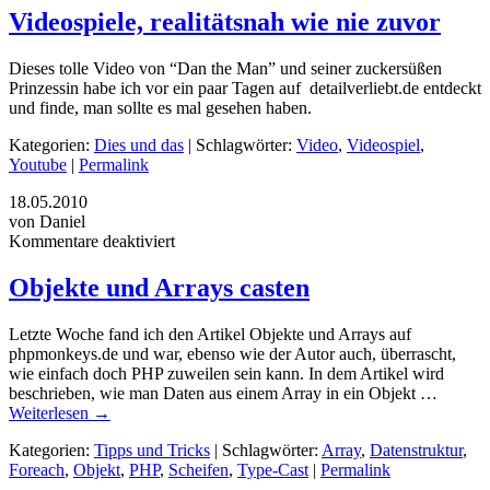
Videospiele, realitätsnah wie nie zuvor
Dieses tolle Video von “Dan the Man” und seiner zuckersüßen
Prinzessin habe ich vor ein paar Tagen auf detailverliebt.de entdeckt
und finde, man sollte es mal gesehen haben.
Kategorien:
Dies und das
| Schlagwörter:
Video
,
Videospiel
,
Youtube
|
Permalink
18.05.2010
von Daniel
Kommentare deaktiviert
Objekte und Arrays casten
Letzte Woche fand ich den Artikel Objekte und Arrays auf
phpmonkeys.de und war, ebenso wie der Autor auch, überrascht,
wie einfach doch PHP zuweilen sein kann. In dem Artikel wird
beschrieben, wie man Daten aus einem Array in ein Objekt …
Weiterlesen
→
Kategorien:
Tipps und Tricks
| Schlagwörter:
Array
,
Datenstruktur
,
Foreach
,
Objekt
,
PHP
,
Scheifen
,
Type-Cast
|
Permalink