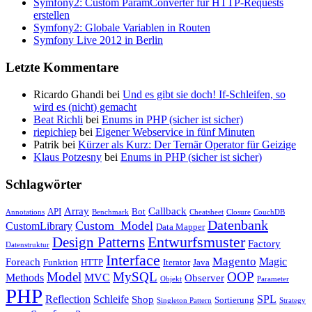
Symfony2: Custom ParamConverter für HTTP-Requests
erstellen
Symfony2: Globale Variablen in Routen
Symfony Live 2012 in Berlin
Letzte Kommentare
Ricardo Ghandi bei
Und es gibt sie doch! If-Schleifen, so
wird es (nicht) gemacht
Beat Richli
bei
Enums in PHP (sicher ist sicher)
riepichiep
bei
Eigener Webservice in fünf Minuten
Patrik bei
Kürzer als Kurz: Der Ternär Operator für Geizige
Klaus Potzesny
bei
Enums in PHP (sicher ist sicher)
Schlagwörter
Array
Callback
API
Bot
Annotations
Benchmark
Cheatsheet
Closure
CouchDB
Datenbank
Custom_Model
CustomLibrary
Data Mapper
Entwurfsmuster
Design Patterns
Factory
Datenstruktur
Interface
Magento
Magic
Foreach
Funktion
HTTP
Iterator
Java
Model
MySQL
OOP
Methods
MVC
Observer
Objekt
Parameter
PHP
Reflection
Schleife
SPL
Shop
Sortierung
Singleton Pattern
Strategy