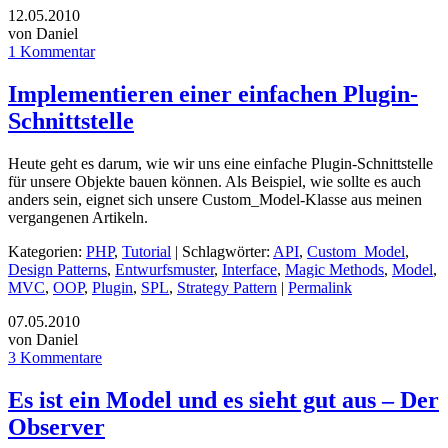
12.05.2010
von Daniel
1 Kommentar
Implementieren einer einfachen Plugin-
Schnittstelle
Heute geht es darum, wie wir uns eine einfache Plugin-Schnittstelle
für unsere Objekte bauen können. Als Beispiel, wie sollte es auch
anders sein, eignet sich unsere Custom_Model-Klasse aus meinen
vergangenen Artikeln.
Kategorien:
PHP
,
Tutorial
| Schlagwörter:
API
,
Custom_Model
,
Design Patterns
,
Entwurfsmuster
,
Interface
,
Magic Methods
,
Model
,
MVC
,
OOP
,
Plugin
,
SPL
,
Strategy Pattern
|
Permalink
07.05.2010
von Daniel
3 Kommentare
Es ist ein Model und es sieht gut aus – Der
Observer