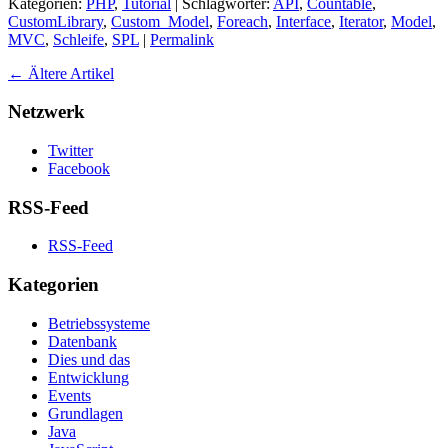
Kategorien:
PHP
,
Tutorial
| Schlagwörter:
API
,
Countable
,
CustomLibrary
,
Custom_Model
,
Foreach
,
Interface
,
Iterator
,
Model
,
MVC
,
Schleife
,
SPL
|
Permalink
←
Ältere Artikel
Netzwerk
Twitter
Facebook
RSS-Feed
RSS-Feed
Kategorien
Betriebssysteme
Datenbank
Dies und das
Entwicklung
Events
Grundlagen
Java