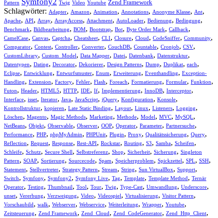
Symfony2
Zend Framework
Pattern
Twig
Video
Youtube
Schlagwörter:
,
,
,
,
,
,
Adapter
Amazon
Animation
Annotations
Anonyme Klasse
Ant
,
,
,
,
,
,
,
,
Apache
API
Array
ArrayAccess
Attachment
AutoLoader
Bedienung
Bedingung
,
,
,
,
,
,
,
Benchmark
Bildbearbeitung
BOM
Bootstrap
Bot
Byte Order Mark
Callback
,
,
,
,
,
,
,
,
,
CamelCase
Canvas
Captcha
Cheatsheet
CLI
Closure
Cloud
CodeSniffer
Community
,
,
,
,
,
,
,
,
Comparator
Contest
Controller
Converter
CouchDB
Countable
Cronjob
CSV
,
,
,
,
,
,
CustomLibrary
Custom_Model
Data Mapper
Datei
Datenbank
Datenstruktur
,
,
,
,
,
,
,
,
Datentypen
Dating
Decorator
Dekorierer
Design Patterns
Dump
Duplikat
each
,
,
,
,
,
,
Eclipse
Entwicklung
Entwurfsmuster
Enum
Erweiterung
Eventhandling
Exception-
,
,
,
,
,
,
,
,
,
Handling
Extension
Factory
Fehler
Flash
Foreach
Formatierung
Formular
Funktion
,
,
,
,
,
,
,
,
,
Futon
Header
HTML5
HTTP
IDE
If
Implementierung
InnoDB
Interceptor
,
,
,
,
,
,
,
,
Interface
isset
Iterator
Java
JavaScript
jQuery
Konfiguration
Konsole
,
,
,
,
,
,
,
Kontrollstruktur
kopieren
Late Static Binding
Layout
Linux
Listeners
Logging
,
,
,
,
,
,
,
,
Löschen
Magento
Magic Methods
Marketing
Methode
Model
MVC
MySQL
,
,
,
,
,
,
,
,
NetBeans
Objekt
Observable
Observer
OOP
Operator
Parameter
Partnersuche
,
,
,
,
,
,
,
,
Performance
PHP
phpMyAdmin
PHPUnit
Plugin
Proxy
Qualitätssicherung
Query
,
,
,
,
,
,
,
,
,
Reflection
Request
Response
Rest-API
Rockstar
Routing
S3
Samba
Scheifen
,
,
,
,
,
,
,
Schleife
Schutz
Secure Shell
Selbstreferenz
Shop
Sicherheit
Sicherung
Singleton
,
,
,
,
,
,
,
,
,
Pattern
SOAP
Sortierung
Sourcecode
Spam
Speicherproblem
Spickzettel
SPL
SSH
,
,
,
,
,
,
,
Statement
Stellvertreter
Strategy Pattern
Stream
String
Sun VirtualBox
Support
,
,
,
,
,
,
,
Switch
Symfony
Symfony2
Symfony Live
Tag
Template
Template Method
Ternär
,
,
,
,
,
,
,
,
,
Operator
Testing
Thumbnail
Tool
Tour
Twig
Type-Cast
Umwandlung
Underscore
,
,
,
,
,
,
,
unset
Vererbung
Verzweigung
Video
Videospiel
Virtualisierung
Visitor Pattern
,
,
,
,
,
,
,
Vorschaubild
walk
Webserver
Webservice
Weiterleitung
Wrapper
Youtube
,
,
,
,
,
Zeitsteuerung
Zend Framework
Zend_Cloud
Zend_CodeGenerator
Zend_Http_Client