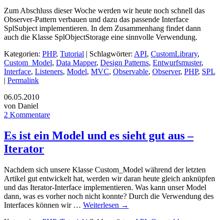
Zum Abschluss dieser Woche werden wir heute noch schnell das
Observer-Pattern verbauen und dazu das passende Interface
SplSubject implementieren. In dem Zusammenhang findet dann
auch die Klasse SplObjectStorage eine sinnvolle Verwendung.
Kategorien:
PHP
,
Tutorial
| Schlagwörter:
API
,
CustomLibrary
,
Custom_Model
,
Data Mapper
,
Design Patterns
,
Entwurfsmuster
,
Interface
,
Listeners
,
Model
,
MVC
,
Observable
,
Observer
,
PHP
,
SPL
|
Permalink
06.05.2010
von Daniel
2 Kommentare
Es ist ein Model und es sieht gut aus –
Iterator
Nachdem sich unsere Klasse Custom_Model während der letzten
Artikel gut entwickelt hat, werden wir daran heute gleich anknüpfen
und das Iterator-Interface implementieren. Was kann unser Model
dann, was es vorher noch nicht konnte? Durch die Verwendung des
Interfaces können wir …
Weiterlesen
→