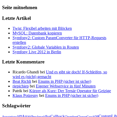
Seite mitnehmen
Letzte Artikel
Twig: Flexibel arbeiten mit Blöcken
MySQL: Datenbank kopieren
Symfony2: Custom ParamConverter für HTTP-Requests
erstellen
Symfony2: Globale Variablen in Routen
Symfony Live 2012 in Berlin
Letzte Kommentare
Ricardo Ghandi bei
Und es gibt sie doch! If-Schleifen, so
wird es (nicht) gemacht
Beat Richli
bei
Enums in PHP (sicher ist sicher)
riepichiep
bei
Eigener Webservice in fünf Minuten
Patrik bei
Kürzer als Kurz: Der Ternär Operator für Geizige
Klaus Potzesny
bei
Enums in PHP (sicher ist sicher)
Schlagwörter
CustomLib
Array
Callback
API
Bot
Annotations
Benchmark
Cheatsheet
Closure
CouchDB