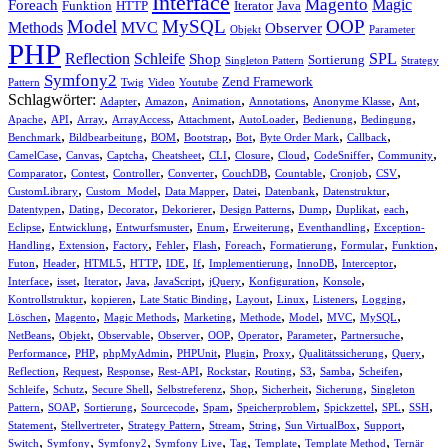
Interface
Magento
Magic
Foreach
Funktion
HTTP
Iterator
Java
Model
MySQL
OOP
Methods
MVC
Observer
Objekt
Parameter
PHP
Reflection
Schleife
SPL
Shop
Sortierung
Singleton Pattern
Strategy
Symfony2
Zend Framework
Pattern
Twig
Video
Youtube
Schlagwörter:
,
,
,
,
,
,
Adapter
Amazon
Animation
Annotations
Anonyme Klasse
Ant
,
,
,
,
,
,
,
,
Apache
API
Array
ArrayAccess
Attachment
AutoLoader
Bedienung
Bedingung
,
,
,
,
,
,
,
Benchmark
Bildbearbeitung
BOM
Bootstrap
Bot
Byte Order Mark
Callback
,
,
,
,
,
,
,
,
,
CamelCase
Canvas
Captcha
Cheatsheet
CLI
Closure
Cloud
CodeSniffer
Community
,
,
,
,
,
,
,
,
Comparator
Contest
Controller
Converter
CouchDB
Countable
Cronjob
CSV
,
,
,
,
,
,
CustomLibrary
Custom_Model
Data Mapper
Datei
Datenbank
Datenstruktur
,
,
,
,
,
,
,
,
Datentypen
Dating
Decorator
Dekorierer
Design Patterns
Dump
Duplikat
each
,
,
,
,
,
,
Eclipse
Entwicklung
Entwurfsmuster
Enum
Erweiterung
Eventhandling
Exception-
,
,
,
,
,
,
,
,
,
Handling
Extension
Factory
Fehler
Flash
Foreach
Formatierung
Formular
Funktion
,
,
,
,
,
,
,
,
,
Futon
Header
HTML5
HTTP
IDE
If
Implementierung
InnoDB
Interceptor
,
,
,
,
,
,
,
,
Interface
isset
Iterator
Java
JavaScript
jQuery
Konfiguration
Konsole
,
,
,
,
,
,
,
Kontrollstruktur
kopieren
Late Static Binding
Layout
Linux
Listeners
Logging
,
,
,
,
,
,
,
,
Löschen
Magento
Magic Methods
Marketing
Methode
Model
MVC
MySQL
,
,
,
,
,
,
,
,
NetBeans
Objekt
Observable
Observer
OOP
Operator
Parameter
Partnersuche
,
,
,
,
,
,
,
,
Performance
PHP
phpMyAdmin
PHPUnit
Plugin
Proxy
Qualitätssicherung
Query
,
,
,
,
,
,
,
,
,
Reflection
Request
Response
Rest-API
Rockstar
Routing
S3
Samba
Scheifen
,
,
,
,
,
,
,
Schleife
Schutz
Secure Shell
Selbstreferenz
Shop
Sicherheit
Sicherung
Singleton
,
,
,
,
,
,
,
,
,
Pattern
SOAP
Sortierung
Sourcecode
Spam
Speicherproblem
Spickzettel
SPL
SSH
,
,
,
,
,
,
,
Statement
Stellvertreter
Strategy Pattern
Stream
String
Sun VirtualBox
Support
,
,
,
,
,
,
,
Switch
Symfony
Symfony2
Symfony Live
Tag
Template
Template Method
Ternär