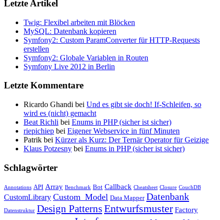
Letzte Artikel
Twig: Flexibel arbeiten mit Blöcken
MySQL: Datenbank kopieren
Symfony2: Custom ParamConverter für HTTP-Requests
erstellen
Symfony2: Globale Variablen in Routen
Symfony Live 2012 in Berlin
Letzte Kommentare
Ricardo Ghandi bei
Und es gibt sie doch! If-Schleifen, so
wird es (nicht) gemacht
Beat Richli
bei
Enums in PHP (sicher ist sicher)
riepichiep
bei
Eigener Webservice in fünf Minuten
Patrik bei
Kürzer als Kurz: Der Ternär Operator für Geizige
Klaus Potzesny
bei
Enums in PHP (sicher ist sicher)
Schlagwörter
Array
Callback
API
Bot
Annotations
Benchmark
Cheatsheet
Closure
CouchDB
Datenbank
Custom_Model
CustomLibrary
Data Mapper
Entwurfsmuster
Design Patterns
Factory
Datenstruktur