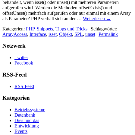
behandelt, wenn isset() oder unset() mit mehreren Parametern
aufgerufen wird. Werden die Methoden offsetExists() und
offsetUnset() mehrfach aufgerufen oder nur einmal mit einem Array
als Parameter? PHP verhält sich an der …
Weiterlesen
→
Kategorien:
PHP
,
Snippets
,
Tipps und Tricks
| Schlagwörter:
ArrayAccess
,
Interface
,
isset
,
Objekt
,
SPL
,
unset
|
Permalink
Netzwerk
Twitter
Facebook
RSS-Feed
RSS-Feed
Kategorien
Betriebssysteme
Datenbank
Dies und das
Entwicklung
Events