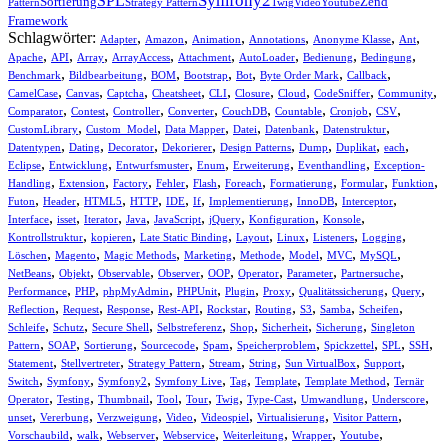
Symfony2
SPL
Sortierung
Zend
Pattern
Strategy Pattern
Twig
Video
Youtube
Framework
Schlagwörter:
,
,
,
,
,
,
Adapter
Amazon
Animation
Annotations
Anonyme Klasse
Ant
,
,
,
,
,
,
,
,
Apache
API
Array
ArrayAccess
Attachment
AutoLoader
Bedienung
Bedingung
,
,
,
,
,
,
,
Benchmark
Bildbearbeitung
BOM
Bootstrap
Bot
Byte Order Mark
Callback
,
,
,
,
,
,
,
,
,
CamelCase
Canvas
Captcha
Cheatsheet
CLI
Closure
Cloud
CodeSniffer
Community
,
,
,
,
,
,
,
,
Comparator
Contest
Controller
Converter
CouchDB
Countable
Cronjob
CSV
,
,
,
,
,
,
CustomLibrary
Custom_Model
Data Mapper
Datei
Datenbank
Datenstruktur
,
,
,
,
,
,
,
,
Datentypen
Dating
Decorator
Dekorierer
Design Patterns
Dump
Duplikat
each
,
,
,
,
,
,
Eclipse
Entwicklung
Entwurfsmuster
Enum
Erweiterung
Eventhandling
Exception-
,
,
,
,
,
,
,
,
,
Handling
Extension
Factory
Fehler
Flash
Foreach
Formatierung
Formular
Funktion
,
,
,
,
,
,
,
,
,
Futon
Header
HTML5
HTTP
IDE
If
Implementierung
InnoDB
Interceptor
,
,
,
,
,
,
,
,
Interface
isset
Iterator
Java
JavaScript
jQuery
Konfiguration
Konsole
,
,
,
,
,
,
,
Kontrollstruktur
kopieren
Late Static Binding
Layout
Linux
Listeners
Logging
,
,
,
,
,
,
,
,
Löschen
Magento
Magic Methods
Marketing
Methode
Model
MVC
MySQL
,
,
,
,
,
,
,
,
NetBeans
Objekt
Observable
Observer
OOP
Operator
Parameter
Partnersuche
,
,
,
,
,
,
,
,
Performance
PHP
phpMyAdmin
PHPUnit
Plugin
Proxy
Qualitätssicherung
Query
,
,
,
,
,
,
,
,
,
Reflection
Request
Response
Rest-API
Rockstar
Routing
S3
Samba
Scheifen
,
,
,
,
,
,
,
Schleife
Schutz
Secure Shell
Selbstreferenz
Shop
Sicherheit
Sicherung
Singleton
,
,
,
,
,
,
,
,
,
Pattern
SOAP
Sortierung
Sourcecode
Spam
Speicherproblem
Spickzettel
SPL
SSH
,
,
,
,
,
,
,
Statement
Stellvertreter
Strategy Pattern
Stream
String
Sun VirtualBox
Support
,
,
,
,
,
,
,
Switch
Symfony
Symfony2
Symfony Live
Tag
Template
Template Method
Ternär
,
,
,
,
,
,
,
,
,
Operator
Testing
Thumbnail
Tool
Tour
Twig
Type-Cast
Umwandlung
Underscore
,
,
,
,
,
,
,
unset
Vererbung
Verzweigung
Video
Videospiel
Virtualisierung
Visitor Pattern
,
,
,
,
,
,
,
Vorschaubild
walk
Webserver
Webservice
Weiterleitung
Wrapper
Youtube