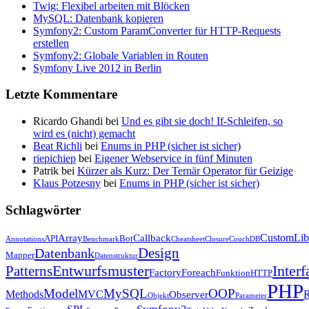
Twig: Flexibel arbeiten mit Blöcken
MySQL: Datenbank kopieren
Symfony2: Custom ParamConverter für HTTP-Requests
erstellen
Symfony2: Globale Variablen in Routen
Symfony Live 2012 in Berlin
Letzte Kommentare
Ricardo Ghandi bei
Und es gibt sie doch! If-Schleifen, so
wird es (nicht) gemacht
Beat Richli
bei
Enums in PHP (sicher ist sicher)
riepichiep
bei
Eigener Webservice in fünf Minuten
Patrik bei
Kürzer als Kurz: Der Ternär Operator für Geizige
Klaus Potzesny
bei
Enums in PHP (sicher ist sicher)
Schlagwörter
CustomLib
Array
Callback
API
Bot
Annotations
Benchmark
Cheatsheet
Closure
CouchDB
Design
Datenbank
Mapper
Datenstruktur
Entwurfsmuster
Interf
Patterns
Factory
Foreach
Funktion
HTTP
PHP
Model
MySQL
OOP
Methods
MVC
R
Observer
Objekt
Parameter