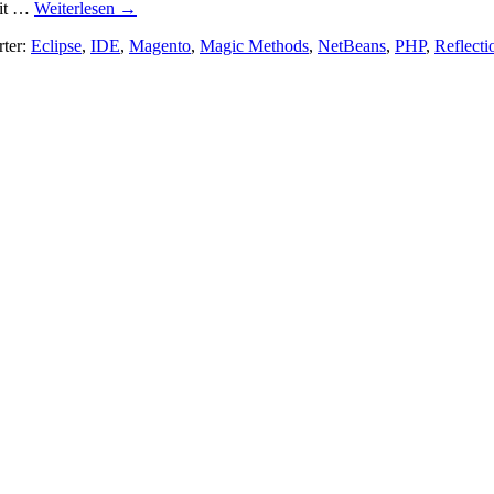
mit …
Weiterlesen
→
rter:
Eclipse
,
IDE
,
Magento
,
Magic Methods
,
NetBeans
,
PHP
,
Reflecti