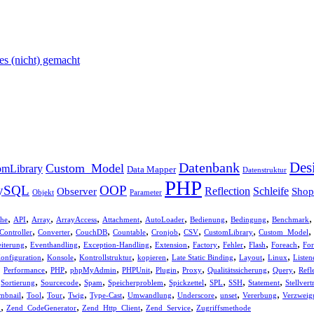
 es (nicht) gemacht
Des
Datenbank
Custom_Model
omLibrary
Data Mapper
Datenstruktur
PHP
ySQL
OOP
Reflection
Schleife
Observer
Shop
Objekt
Parameter
,
,
,
,
,
,
,
,
he
API
Array
ArrayAccess
Attachment
AutoLoader
Bedienung
Bedingung
Benchmark
,
,
,
,
,
,
,
,
Controller
Converter
CouchDB
Countable
Cronjob
CSV
CustomLibrary
Custom_Model
,
,
,
,
,
,
,
,
iterung
Eventhandling
Exception-Handling
Extension
Factory
Fehler
Flash
Foreach
For
,
,
,
,
,
,
,
onfiguration
Konsole
Kontrollstruktur
kopieren
Late Static Binding
Layout
Linux
Listen
,
,
,
,
,
,
,
,
,
Performance
PHP
phpMyAdmin
PHPUnit
Plugin
Proxy
Qualitätssicherung
Query
Refl
,
,
,
,
,
,
,
,
,
Sortierung
Sourcecode
Spam
Speicherproblem
Spickzettel
SPL
SSH
Statement
Stellvert
,
,
,
,
,
,
,
,
,
mbnail
Tool
Tour
Twig
Type-Cast
Umwandlung
Underscore
unset
Vererbung
Verzweig
,
,
,
,
d
Zend_CodeGenerator
Zend_Http_Client
Zend_Service
Zugriffsmethode