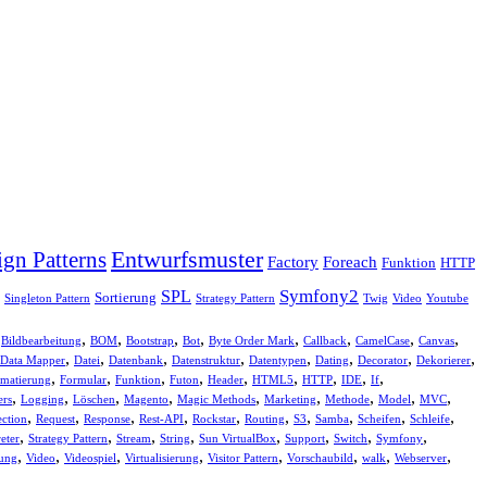
Entwurfsmuster
ign Patterns
Factory
Foreach
Funktion
HTTP
Symfony2
SPL
Sortierung
Singleton Pattern
Strategy Pattern
Twig
Video
Youtube
,
,
,
,
,
,
,
,
,
Bildbearbeitung
BOM
Bootstrap
Bot
Byte Order Mark
Callback
CamelCase
Canvas
,
,
,
,
,
,
,
,
Data Mapper
Datei
Datenbank
Datenstruktur
Datentypen
Dating
Decorator
Dekorierer
,
,
,
,
,
,
,
,
,
matierung
Formular
Funktion
Futon
Header
HTML5
HTTP
IDE
If
,
,
,
,
,
,
,
,
,
ers
Logging
Löschen
Magento
Magic Methods
Marketing
Methode
Model
MVC
,
,
,
,
,
,
,
,
,
,
ection
Request
Response
Rest-API
Rockstar
Routing
S3
Samba
Scheifen
Schleife
,
,
,
,
,
,
,
,
reter
Strategy Pattern
Stream
String
Sun VirtualBox
Support
Switch
Symfony
,
,
,
,
,
,
,
,
ung
Video
Videospiel
Virtualisierung
Visitor Pattern
Vorschaubild
walk
Webserver