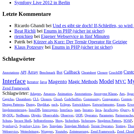
Symfony Live 2012 in Berlin
Letzte Kommentare
Ricardo Ghandi bei
Und es gibt sie doch! If-Schleifen, so wird
Beat Richli
bei
Enums in PHP (sicher ist sicher)
riepichiep
bei
Eigener Webservice in fünf Minuten
Patrik bei
Kürzer als Kurz: Der Ternär Operator für Geizige
Klaus Potzesny
bei
Enums in PHP (sicher ist sicher)
Schlagwörter
Cust
Array
Callback
API
Bot
Annotations
Benchmark
Cheatsheet
Closure
CouchDB
Interface
Model
M
Magento
Magic Methods
MVC
Iterator
Java
Zend Framework
Schlagwörter:
,
,
,
,
,
,
Adapter
Amazon
Animation
Annotations
Anonyme Klasse
Ant
Apac
,
,
,
,
,
,
,
,
,
Captcha
Cheatsheet
CLI
Closure
Cloud
CodeSniffer
Community
Comparator
Contest
,
,
,
,
,
,
,
,
Design Patterns
Dump
Duplikat
each
Eclipse
Entwicklung
Entwurfsmuster
Enum
Erwe
,
,
,
,
,
,
,
,
,
Implementierung
InnoDB
Interceptor
Interface
isset
Iterator
Java
JavaScript
jQuery
K
,
,
,
,
,
,
,
,
MySQL
NetBeans
Objekt
Observable
Observer
OOP
Operator
Parameter
Partnersuche
,
,
,
,
,
,
,
Schutz
Secure Shell
Selbstreferenz
Shop
Sicherheit
Sicherung
Singleton Pattern
SOAP
,
,
,
,
,
,
,
Symfony2
Symfony Live
Tag
Template
Template Method
Ternär Operator
Testing
Thu
,
,
,
,
,
,
Webservice
Weiterleitung
Wrapper
Youtube
Zeitsteuerung
Zend Framework
Zend_Clou