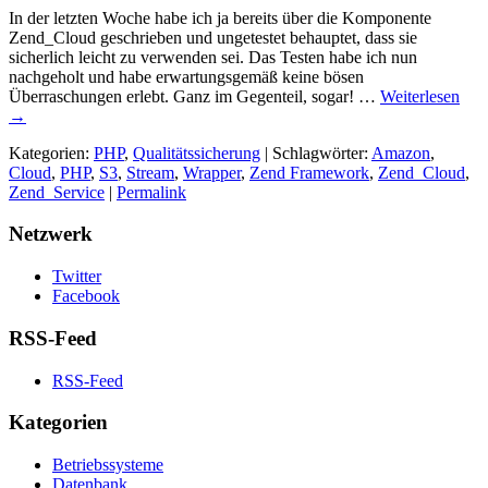
In der letzten Woche habe ich ja bereits über die Komponente
Zend_Cloud geschrieben und ungetestet behauptet, dass sie
sicherlich leicht zu verwenden sei. Das Testen habe ich nun
nachgeholt und habe erwartungsgemäß keine bösen
Überraschungen erlebt. Ganz im Gegenteil, sogar! …
Weiterlesen
→
Kategorien:
PHP
,
Qualitätssicherung
| Schlagwörter:
Amazon
,
Cloud
,
PHP
,
S3
,
Stream
,
Wrapper
,
Zend Framework
,
Zend_Cloud
,
Zend_Service
|
Permalink
Netzwerk
Twitter
Facebook
RSS-Feed
RSS-Feed
Kategorien
Betriebssysteme
Datenbank