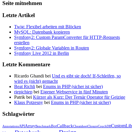
Seite mitnehmen
Letzte Artikel
Twig: Flexibel arbeiten mit Blöcken
MySQL: Datenbank kopieren
Symfony2: Custom ParamConverter für HTTP-Requests
erstellen
Symfony2: Globale Variablen in Routen
Symfony Live 2012 in Berlin
Letzte Kommentare
Ricardo Ghandi bei
Und es gibt sie doch! If-Schleifen, so
wird es (nicht) gemacht
Beat Richli
bei
Enums in PHP (sicher ist sicher)
riepichiep
bei
Eigener Webservice in fünf Minuten
Patrik bei
Kürzer als Kurz: Der Ternär Operator für Geizige
Klaus Potzesny
bei
Enums in PHP (sicher ist sicher)
Schlagwörter
CustomLib
Array
Callback
API
Bot
Annotations
Benchmark
Cheatsheet
Closure
CouchDB