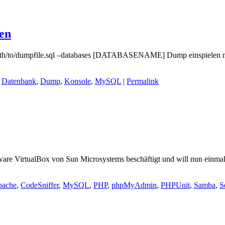
en
/to/dumpfile.sql –databases [DATABASENAME] Dump einspielen 
,
Datenbank
,
Dump
,
Konsole
,
MySQL
|
Permalink
tware VirtualBox von Sun Microsystems beschäftigt und will nun einmal
pache
,
CodeSniffer
,
MySQL
,
PHP
,
phpMyAdmin
,
PHPUnit
,
Samba
,
S