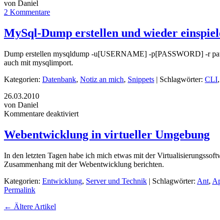
von Daniel
2 Kommentare
MySql-Dump erstellen und wieder einspiel
Dump erstellen mysqldump -u[USERNAME] -p[PASSWORD] -r path
auch mit mysqlimport.
Kategorien:
Datenbank
,
Notiz an mich
,
Snippets
| Schlagwörter:
CLI
26.03.2010
von Daniel
Kommentare deaktiviert
Webentwicklung in virtueller Umgebung
In den letzten Tagen habe ich mich etwas mit der Virtualisierungssof
Zusammenhang mit der Webentwicklung berichten.
Kategorien:
Entwicklung
,
Server und Technik
| Schlagwörter:
Ant
,
A
Permalink
←
Ältere Artikel