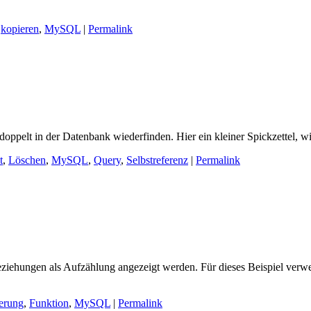
,
kopieren
,
MySQL
|
Permalink
ppelt in der Datenbank wiederfinden. Hier ein kleiner Spickzettel, wie
t
,
Löschen
,
MySQL
,
Query
,
Selbstreferenz
|
Permalink
eziehungen als Aufzählung angezeigt werden. Für dieses Beispiel verwen
erung
,
Funktion
,
MySQL
|
Permalink