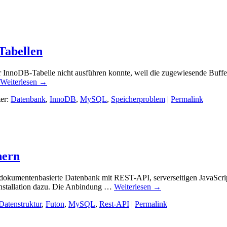
Tabellen
r InnoDB-Tabelle nicht ausführen konnte, weil die zugewiesende Buffer
Weiterlesen
→
ter:
Datenbank
,
InnoDB
,
MySQL
,
Speicherproblem
|
Permalink
hern
 dokumentenbasierte Datenbank mit REST-API, serverseitigen JavaScr
 Installation dazu. Die Anbindung …
Weiterlesen
→
Datenstruktur
,
Futon
,
MySQL
,
Rest-API
|
Permalink