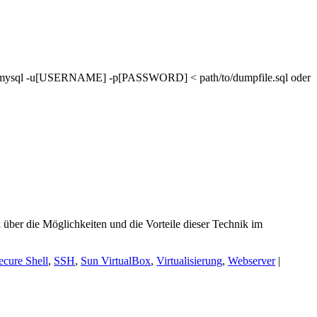
mysql -u[USERNAME] -p[PASSWORD] < path/to/dumpfile.sql oder
 über die Möglichkeiten und die Vorteile dieser Technik im
ecure Shell
,
SSH
,
Sun VirtualBox
,
Virtualisierung
,
Webserver
|