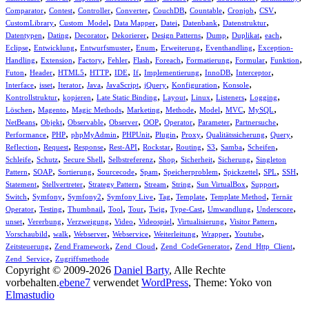
,
,
,
,
,
,
,
,
Comparator
Contest
Controller
Converter
CouchDB
Countable
Cronjob
CSV
,
,
,
,
,
,
CustomLibrary
Custom_Model
Data Mapper
Datei
Datenbank
Datenstruktur
,
,
,
,
,
,
,
,
Datentypen
Dating
Decorator
Dekorierer
Design Patterns
Dump
Duplikat
each
,
,
,
,
,
,
Eclipse
Entwicklung
Entwurfsmuster
Enum
Erweiterung
Eventhandling
Exception-
,
,
,
,
,
,
,
,
,
Handling
Extension
Factory
Fehler
Flash
Foreach
Formatierung
Formular
Funktion
,
,
,
,
,
,
,
,
,
Futon
Header
HTML5
HTTP
IDE
If
Implementierung
InnoDB
Interceptor
,
,
,
,
,
,
,
,
Interface
isset
Iterator
Java
JavaScript
jQuery
Konfiguration
Konsole
,
,
,
,
,
,
,
Kontrollstruktur
kopieren
Late Static Binding
Layout
Linux
Listeners
Logging
,
,
,
,
,
,
,
,
Löschen
Magento
Magic Methods
Marketing
Methode
Model
MVC
MySQL
,
,
,
,
,
,
,
,
NetBeans
Objekt
Observable
Observer
OOP
Operator
Parameter
Partnersuche
,
,
,
,
,
,
,
,
Performance
PHP
phpMyAdmin
PHPUnit
Plugin
Proxy
Qualitätssicherung
Query
,
,
,
,
,
,
,
,
,
Reflection
Request
Response
Rest-API
Rockstar
Routing
S3
Samba
Scheifen
,
,
,
,
,
,
,
Schleife
Schutz
Secure Shell
Selbstreferenz
Shop
Sicherheit
Sicherung
Singleton
,
,
,
,
,
,
,
,
,
Pattern
SOAP
Sortierung
Sourcecode
Spam
Speicherproblem
Spickzettel
SPL
SSH
,
,
,
,
,
,
,
Statement
Stellvertreter
Strategy Pattern
Stream
String
Sun VirtualBox
Support
,
,
,
,
,
,
,
Switch
Symfony
Symfony2
Symfony Live
Tag
Template
Template Method
Ternär
,
,
,
,
,
,
,
,
,
Operator
Testing
Thumbnail
Tool
Tour
Twig
Type-Cast
Umwandlung
Underscore
,
,
,
,
,
,
,
unset
Vererbung
Verzweigung
Video
Videospiel
Virtualisierung
Visitor Pattern
,
,
,
,
,
,
,
Vorschaubild
walk
Webserver
Webservice
Weiterleitung
Wrapper
Youtube
,
,
,
,
,
Zeitsteuerung
Zend Framework
Zend_Cloud
Zend_CodeGenerator
Zend_Http_Client
,
Zend_Service
Zugriffsmethode
Copyright © 2009-2026
Daniel Barty
, Alle Rechte
vorbehalten.
ebene7
verwendet
WordPress
, Theme: Yoko von
Elmastudio