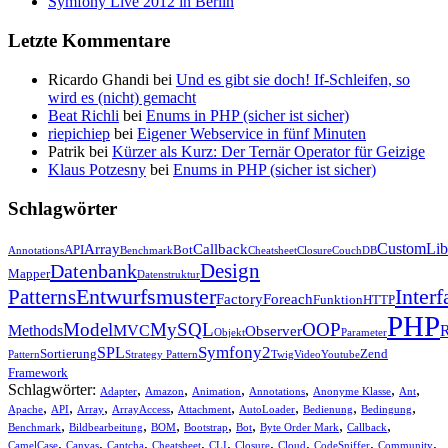
Symfony Live 2012 in Berlin
Letzte Kommentare
Ricardo Ghandi bei
Und es gibt sie doch! If-Schleifen, so
wird es (nicht) gemacht
Beat Richli
bei
Enums in PHP (sicher ist sicher)
riepichiep
bei
Eigener Webservice in fünf Minuten
Patrik bei
Kürzer als Kurz: Der Ternär Operator für Geizige
Klaus Potzesny
bei
Enums in PHP (sicher ist sicher)
Schlagwörter
CustomLib
Array
Callback
API
Bot
Annotations
Benchmark
Cheatsheet
Closure
CouchDB
Design
Datenbank
Mapper
Datenstruktur
Entwurfsmuster
Interf
Patterns
Factory
Foreach
Funktion
HTTP
PHP
Model
MySQL
OOP
Methods
MVC
R
Observer
Objekt
Parameter
Symfony2
SPL
Sortierung
Zend
Pattern
Strategy Pattern
Twig
Video
Youtube
Framework
Schlagwörter:
,
,
,
,
,
,
Adapter
Amazon
Animation
Annotations
Anonyme Klasse
Ant
,
,
,
,
,
,
,
,
Apache
API
Array
ArrayAccess
Attachment
AutoLoader
Bedienung
Bedingung
,
,
,
,
,
,
,
Benchmark
Bildbearbeitung
BOM
Bootstrap
Bot
Byte Order Mark
Callback
,
,
,
,
,
,
,
,
,
CamelCase
Canvas
Captcha
Cheatsheet
CLI
Closure
Cloud
CodeSniffer
Community