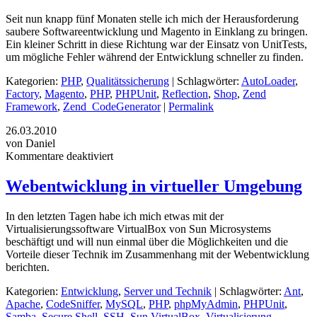
Seit nun knapp fünf Monaten stelle ich mich der Herausforderung
saubere Softwareentwicklung und Magento in Einklang zu bringen.
Ein kleiner Schritt in diese Richtung war der Einsatz von UnitTests,
um mögliche Fehler während der Entwicklung schneller zu finden.
Kategorien:
PHP
,
Qualitätssicherung
| Schlagwörter:
AutoLoader
,
Factory
,
Magento
,
PHP
,
PHPUnit
,
Reflection
,
Shop
,
Zend
Framework
,
Zend_CodeGenerator
|
Permalink
26.03.2010
von Daniel
Kommentare deaktiviert
Webentwicklung in virtueller Umgebung
In den letzten Tagen habe ich mich etwas mit der
Virtualisierungssoftware VirtualBox von Sun Microsystems
beschäftigt und will nun einmal über die Möglichkeiten und die
Vorteile dieser Technik im Zusammenhang mit der Webentwicklung
berichten.
Kategorien:
Entwicklung
,
Server und Technik
| Schlagwörter:
Ant
,
Apache
,
CodeSniffer
,
MySQL
,
PHP
,
phpMyAdmin
,
PHPUnit
,
Samba
,
Secure Shell
,
SSH
,
Sun VirtualBox
,
Virtualisierung
,