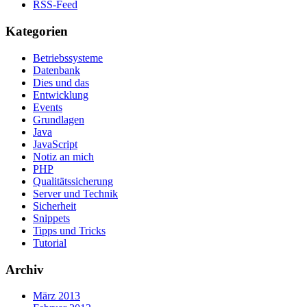
RSS-Feed
Kategorien
Betriebssysteme
Datenbank
Dies und das
Entwicklung
Events
Grundlagen
Java
JavaScript
Notiz an mich
PHP
Qualitätssicherung
Server und Technik
Sicherheit
Snippets
Tipps und Tricks
Tutorial
Archiv
März 2013