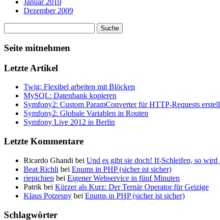
Januar 2010
Dezember 2009
Seite mitnehmen
Letzte Artikel
Twig: Flexibel arbeiten mit Blöcken
MySQL: Datenbank kopieren
Symfony2: Custom ParamConverter für HTTP-Requests erstel
Symfony2: Globale Variablen in Routen
Symfony Live 2012 in Berlin
Letzte Kommentare
Ricardo Ghandi bei
Und es gibt sie doch! If-Schleifen, so wird
Beat Richli
bei
Enums in PHP (sicher ist sicher)
riepichiep
bei
Eigener Webservice in fünf Minuten
Patrik bei
Kürzer als Kurz: Der Ternär Operator für Geizige
Klaus Potzesny
bei
Enums in PHP (sicher ist sicher)
Schlagwörter