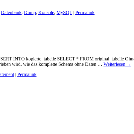
,
Datenbank
,
Dump
,
Konsole
,
MySQL
|
Permalink
INSERT INTO kopierte_tabelle SELECT * FROM original_tabelle Ohn
chrieben wird, wie das komplette Schema ohne Daten …
Weiterlesen
→
atement
|
Permalink