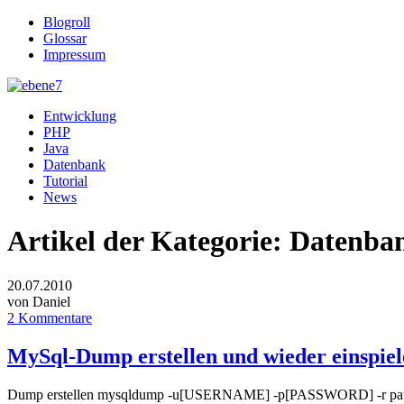
Blogroll
Glossar
Impressum
Entwicklung
PHP
Java
Datenbank
Tutorial
News
Artikel der Kategorie:
Datenba
20.07.2010
von Daniel
2 Kommentare
MySql-Dump erstellen und wieder einspiel
Dump erstellen mysqldump -u[USERNAME] -p[PASSWORD] -r path