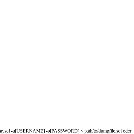
mysql -u[USERNAME] -p[PASSWORD] < path/to/dumpfile.sql oder