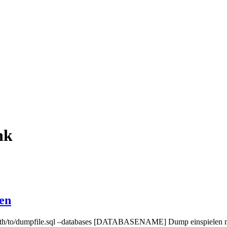
nk
en
/to/dumpfile.sql –databases [DATABASENAME] Dump einspielen 